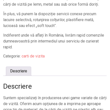
cărți de vizită pe lemn, metal sau sub orice formă doriți.
În plus, vă punem la dispoziție servicii conexe precum
lacuire selectivă, rotunjirea colțurilor, plastifiere mată,
lucioasă sau efect „soft touch”.
Indiferent unde vă aflați în România, livrăm rapid comenzile
dumneavoastră prin intermediul unui serviciu de curierat
rapid.
Categorie:
carti de vizita
Descriere
Descriere
Suntem specializați în producerea unei game variate de cărți
de vizită. Oferim acum opțiunea de a imprima pe aproape
orice tip de material: de la cărți de vizită pe plastic alb sau